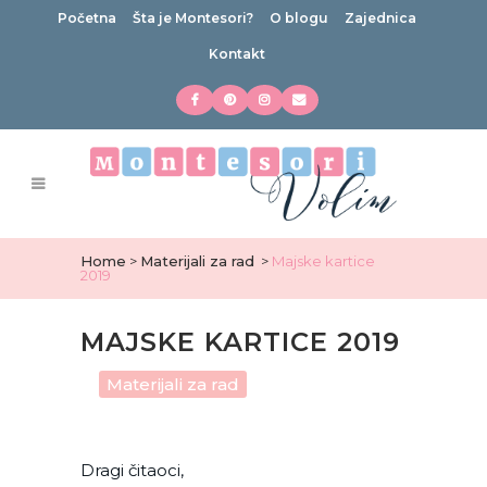
Početna
Šta je Montesori?
O blogu
Zajednica
Kontakt
Home
>
Materijali za rad
>
Majske kartice
2019
MAJSKE KARTICE 2019
in
Materijali za rad
Dragi čitaoci,