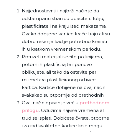
Najjednostavniji i najbrži način je da
odštampanu stranicu ubacite u foliju,
plastificirate i na kraju iseći makazama.
Ovako dobijene kartice kraće traju ali su
dobro rešenje kad je potrebno kreirati
ih u kratkom vremenskom periodu.
Preuzeti materijal isecite po linijama,
potom ih plastificirajte i ponovo
oblikujete, ali tako da ostavite par
milimetara plastificiranog od ivice
kartica. Kartice dobijene na ovaj način
svakakao su otpornije od prethodnih.
Ovaj način opisan je već u
prethodnom
prilogu
. Oduzima najviše vremena ali
trud se isplati. Dobićete čvrste, otporne
i za rad kvalitetne kartice koje mogu