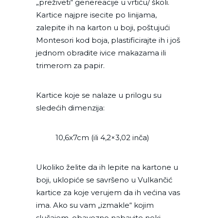
„preživeti“ genereacije u vrtiću/ školi.
Kartice najpre isecite po linijama,
zalepite ih na karton u boji, poštujući
Montesori kod boja, plastificirajte ih i još
jednom obradite ivice makazama ili
trimerom za papir.
Kartice koje se nalaze u prilogu su
sledećih dimenzija:
10,6x7cm (ili 4,2×3,02 inča)
Ukoliko želite da ih lepite na kartone u
boji, uklopiće se savršeno u Vulkančić
kartice za koje verujem da ih većina vas
ima. Ako su vam „izmakle“ kojim
slučajem, obavezno nabavite neki