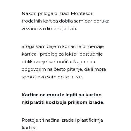
Nakon priloga o izradi Montesori
trodelnih kartica dobila sam par poruka
vezano za dimenzije istih.
Stoga Vam dajem konačne dimenzije
kartica i predlog za lakše i dostupnije
oblikovanje kartončića. Najpre da
odgovorim na često pitanje, da li mora
samo kako sam opisala. Ne.
Kartice ne morate lepiti na karton
niti pratiti kod boja prilikom izrade.
Postoje tri načina izrade i plastificirnja
kartica.